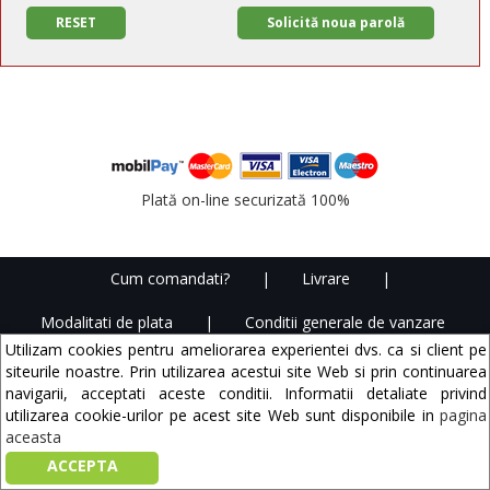
RESET
Solicită noua parolă
Plată on-line securizată 100%
Cum comandati?
|
Livrare
|
Modalitati de plata
|
Conditii generale de vanzare
Utilizam cookies pentru ameliorarea experientei dvs. ca si client pe
|
Contact
|
Confidentialitate si termeni legali
siteurile noastre. Prin utilizarea acestui site Web si prin continuarea
navigarii, acceptati aceste conditii. Informatii detaliate privind
Copyright © 2006 - 2026
BWM Mediasoft SRL
utilizarea cookie-urilor pe acest site Web sunt disponibile in
pagina
aceasta
ACCEPTA